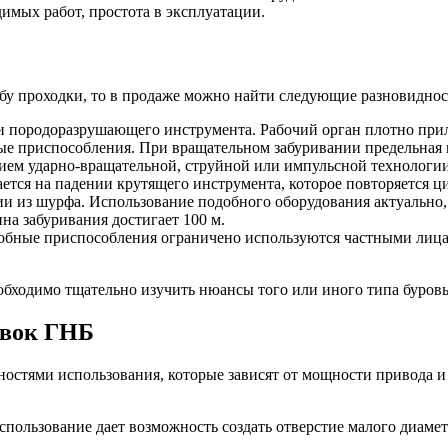
димых работ, простота в эксплуатации.
бу проходки, то в продаже можно найти следующие разновиднос
 породоразрушающего инструмента. Рабочий орган плотно прил
ые приспособления. При вращательном забуривании предельная 
ием ударно-вращательной, струйной или импульсной технологии
ется на падении крутящего инструмента, которое повторяется ц
 из шурфа. Использование подобного оборудования актуально, 
на забуривания достигает 100 м.
добные приспособления ограничено используются частными лица
бходимо тщательно изучить нюансы того или иного типа буровы
овок ГНБ
ностями использования, которые зависят от мощности привода и
пользование дает возможность создать отверстие малого диамет