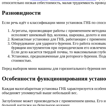
относительно низкая себестоимость, малая трудоемкость прово
Разновидности
Если речь идёт о классификации мини установок ГНБ по спосо
Агрегаты, производящие работы с применением методики
исполняет шнековый бур, колонка, шарошка, долото и ин
Компактные установки для ГНБ, работающие с применен
Оборудование для ударного бурения. Его работа основыва
бурящим инструментом при периодическом его извлечении
Если дело касается твердой почвы, то максимальная глуби
Установки, предназначенные для роторного бурения. По
стоимостью.
Перед выбором мини машины для горизонтального бурения нео
Особенности функционирования устан
Каждая малогабаритная установка ГНБ характеризуется особен
объединяет упомянутый выше небольшой вес.
Заглубление может производиться с применением шнека. Его ис
большой нагрузки на бурильную колонну.