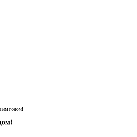
вым годом!
дом!