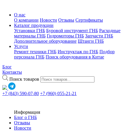
О нас
О компании
Новости
Отзывы
Сертификаты
Каталог продукции
Установки ГНБ
Буровой инструмент ГНБ
Расходные
материалы ГНБ
Гидромоторы ГНБ
Запчасти ГНБ
Дополнительное оборудование
Штанги ГНБ
Услуги
Ремонт техники ГНБ
Инструктаж по ГНБ
Подбор
персонала ГНБ
Поиск оборудования в Китае
Блог
Контакты
Поиск товаров
+7 (843) 590-07-80
+7 (960) 055-21-21
Информация
Блог о ГНБ
Отзывы
Новости