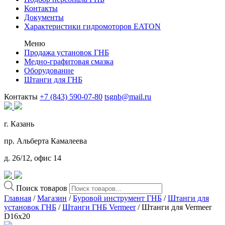
Контакты
Документы
Характеристики гидромоторов EATON
Меню
Продажа установок ГНБ
Медно-графитовая смазка
Оборудование
Штанги для ГНБ
Контакты
+7 (843) 590-07-80
tsgnb@mail.ru
г. Казань
пр. Альберта Камалеева
д. 26/12, офис 14
Поиск товаров
Главная
/
Магазин
/
Буровой инструмент ГНБ
/
Штанги для
установок ГНБ
/
Штанги ГНБ Vermeer
/ Штанги для Vermeer
D16x20