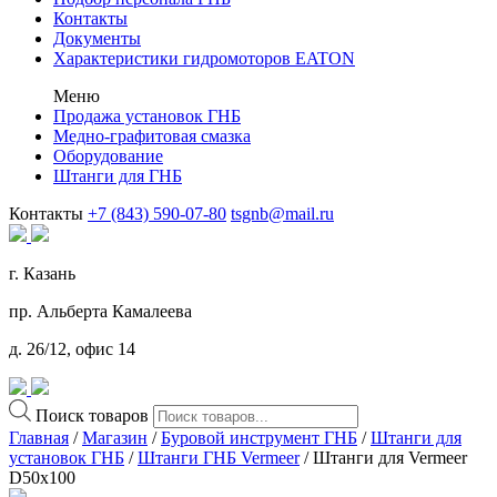
Контакты
Документы
Характеристики гидромоторов EATON
Меню
Продажа установок ГНБ
Медно-графитовая смазка
Оборудование
Штанги для ГНБ
Контакты
+7 (843) 590-07-80
tsgnb@mail.ru
г. Казань
пр. Альберта Камалеева
д. 26/12, офис 14
Поиск товаров
Главная
/
Магазин
/
Буровой инструмент ГНБ
/
Штанги для
установок ГНБ
/
Штанги ГНБ Vermeer
/ Штанги для Vermeer
D50x100