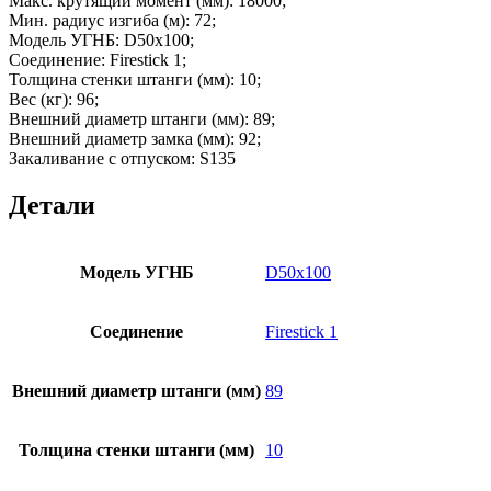
Макс. крутящий момент (мм):
18000;
Мин. радиус изгиба (м):
72;
Модель УГНБ:
D50x100;
Соединение:
Firestick 1;
Толщина стенки штанги (мм):
10;
Вес (кг):
96;
Внешний диаметр штанги (мм):
89;
Внешний диаметр замка (мм):
92;
Закаливание с отпуском:
S135
Детали
Модель УГНБ
D50x100
Соединение
Firestick 1
Внешний диаметр штанги (мм)
89
Толщина стенки штанги (мм)
10