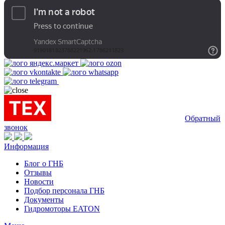
Обратный
звонок
Информация
Блог о ГНБ
Отзывы
Новости
Подбор персонала ГНБ
Документы
Гидромоторы EATON