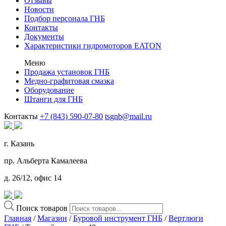
Отзывы
Новости
Подбор персонала ГНБ
Контакты
Документы
Характеристики гидромоторов EATON
Меню
Продажа установок ГНБ
Медно-графитовая смазка
Оборудование
Штанги для ГНБ
Контакты
+7 (843) 590-07-80
tsgnb@mail.ru
г. Казань
пр. Альберта Камалеева
д. 26/12, офис 14
Поиск товаров
Главная
/
Магазин
/
Буровой инструмент ГНБ
/
Вертлюги