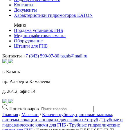
Контакты
Документы
Характеристики гидромоторов EATON
Меню
Продажа установок ГНБ
Медно-графитовая смазка
Оборудование
Штанги для ГНБ
Контакты
+7 (843) 590-07-80
tsgnb@mail.ru
г. Казань
пр. Альберта Камалеева
д. 26/12, офис 14
Поиск товаров
Главная
/
Магазин
/
Ключи трубные, цанговые зажимы,
системы локации, аппараты для сварки п/э труб
/
Трубные и
гидравлические ключи для ГНБ
/
Трубные гидравлические