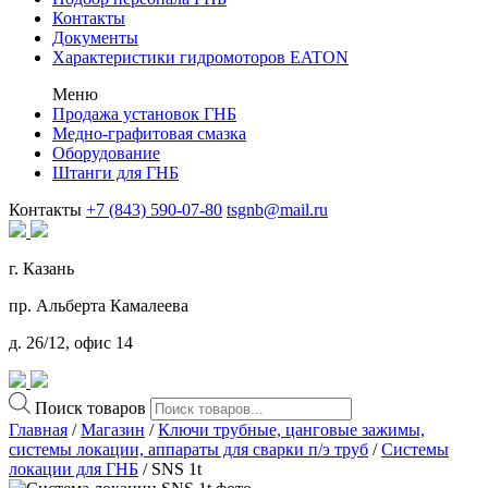
Контакты
Документы
Характеристики гидромоторов EATON
Меню
Продажа установок ГНБ
Медно-графитовая смазка
Оборудование
Штанги для ГНБ
Контакты
+7 (843) 590-07-80
tsgnb@mail.ru
г. Казань
пр. Альберта Камалеева
д. 26/12, офис 14
Поиск товаров
Главная
/
Магазин
/
Ключи трубные, цанговые зажимы,
системы локации, аппараты для сварки п/э труб
/
Системы
локации для ГНБ
/ SNS 1t