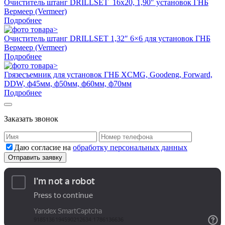
Очиститель штанг DRILLSET 16х20, 1,90″ установок ГНБ
Вермеер (Vermeer)
Подробнее
Очиститель штанг DRILLSET 1,32″ 6×6 для установок ГНБ
Вермеер (Vermeer)
Подробнее
Грязесъемник для установок ГНБ XCMG, Goodeng, Forward,
DDW, ф45мм, ф50мм, ф60мм, ф70мм
Подробнее
Заказать звонок
Даю согласие на
обработку персональных данных