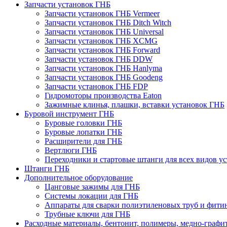
Запчасти установок ГНБ
Запчасти установок ГНБ Vermeer
Запчасти установок ГНБ Ditch Witch
Запчасти установок ГНБ Universal
Запчасти установок ГНБ XCMG
Запчасти установок ГНБ Forward
Запчасти установок ГНБ DDW
Запчасти установок ГНБ Hanlyma
Запчасти установок ГНБ Goodeng
Запчасти установок ГНБ FDP
Гидромоторы производства Eaton
Зажимные клинья, плашки, вставки установок ГНБ
Буровой инструмент ГНБ
Буровые головки ГНБ
Буровые лопатки ГНБ
Расширители для ГНБ
Вертлюги ГНБ
Переходники и стартовые штанги для всех видов у
Штанги ГНБ
Дополнительное оборудование
Цанговые зажимы для ГНБ
Системы локации для ГНБ
Аппараты для сварки полиэтиленовых труб и фити
Трубные ключи для ГНБ
Расходные материалы, бентонит, полимеры, медно-графит