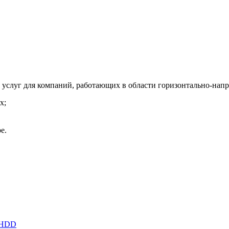
услуг для компаний, работающих в области горизонтально-напр
х;
е.
S HDD