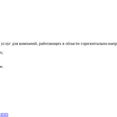
услуг для компаний, работающих в области горизонтально-напр
х;
е.
S HDD