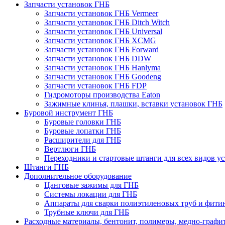
Запчасти установок ГНБ
Запчасти установок ГНБ Vermeer
Запчасти установок ГНБ Ditch Witch
Запчасти установок ГНБ Universal
Запчасти установок ГНБ XCMG
Запчасти установок ГНБ Forward
Запчасти установок ГНБ DDW
Запчасти установок ГНБ Hanlyma
Запчасти установок ГНБ Goodeng
Запчасти установок ГНБ FDP
Гидромоторы производства Eaton
Зажимные клинья, плашки, вставки установок ГНБ
Буровой инструмент ГНБ
Буровые головки ГНБ
Буровые лопатки ГНБ
Расширители для ГНБ
Вертлюги ГНБ
Переходники и стартовые штанги для всех видов у
Штанги ГНБ
Дополнительное оборудование
Цанговые зажимы для ГНБ
Системы локации для ГНБ
Аппараты для сварки полиэтиленовых труб и фити
Трубные ключи для ГНБ
Расходные материалы, бентонит, полимеры, медно-графит