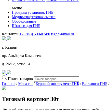
Меню
Продажа установок ГНБ
Медно-графитовая смазка
Оборудование
Штанги для ГНБ
Контакты
+7 (843) 590-07-80
tsgnb@mail.ru
г. Казань
пр. Альберта Камалеева
д. 26/12, офис 14
Поиск товаров
Главная
/
Магазин
/
Буровой инструмент ГНБ
/
Вертлюги ГНБ
/
Тяговый вертлюг 30т
Тяговый вертлюг предназначен для прокладывания трубы.