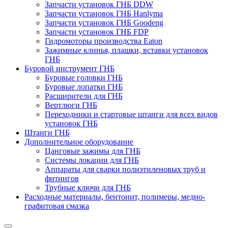
Запчасти установок ГНБ DDW
Запчасти установок ГНБ Hanlyma
Запчасти установок ГНБ Goodeng
Запчасти установок ГНБ FDP
Гидромоторы производства Eaton
Зажимные клинья, плашки, вставки установок
ГНБ
Буровой инструмент ГНБ
Буровые головки ГНБ
Буровые лопатки ГНБ
Расширители для ГНБ
Вертлюги ГНБ
Переходники и стартовые штанги для всех видов
установок ГНБ
Штанги ГНБ
Дополнительное оборудование
Цанговые зажимы для ГНБ
Системы локации для ГНБ
Аппараты для сварки полиэтиленовых труб и
фитингов
Трубные ключи для ГНБ
Расходные материалы, бентонит, полимеры, медно-
графитовая смазка