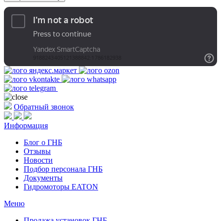
Обратный звонок
Информация
Блог о ГНБ
Отзывы
Новости
Подбор персонала ГНБ
Документы
Гидромоторы EATON
Меню
Продажа установок ГНБ